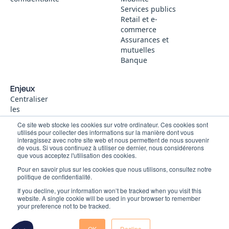
Services publics
Retail et e-
commerce
Assurances et
mutuelles
Banque
Enjeux
Centraliser
les
Le respect de votre vie privée
informations
est notre priorité !
Ce site web stocke les cookies sur votre ordinateur. Ces cookies sont
et la
utilisés pour collecter des informations sur la manière dont vous
connaissance
interagissez avec notre site web et nous permettent de nous souvenir
Vous pouvez configurer vos réglages et choisir comment vous
de vous. Si vous continuez à utiliser ce dernier, nous considérerons
Des réponses
souhaitez que vos données personnelles soient utilisées. Vous
que vous acceptez l'utilisation des cookies.
immédiates
pouvez configurer les réglages de manière indépendante pour chaque
Pour en savoir plus sur les cookies que nous utilisons, consultez notre
et fiables,
partenaire. Vous trouverez une description de chacun des objectifs sur
politique de confidentialité.
sans passer
la façon dont nos partenaires et nous-mêmes utilisons vos données
par le service
If you decline, your information won’t be tracked when you visit this
personnelles.
website. A single cookie will be used in your browser to remember
client
your preference not to be tracked.
Lire la politique de confidentialité
Consentements certifiés par
OK
Decline