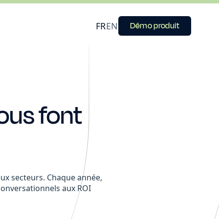
FR
EN
Démo produit
ous font
eux secteurs. Chaque année,
conversationnels aux ROI