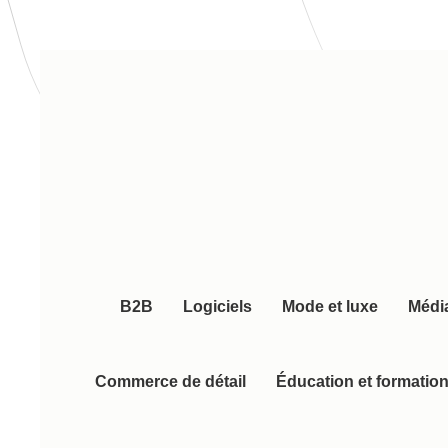
B2B
Logiciels
Mode et luxe
Média
Commerce de détail
Éducation et formatio