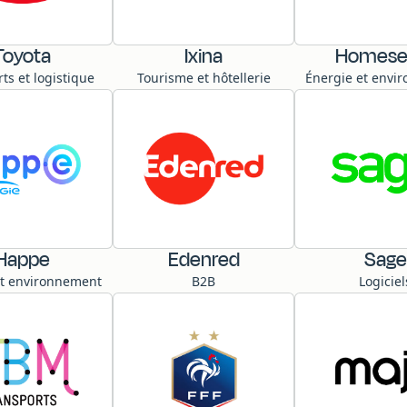
Toyota
Ixina
Homese
ts et logistique
Tourisme et hôtellerie
Énergie et envi
Happe
Edenred
Sage
et environnement
B2B
Logiciel