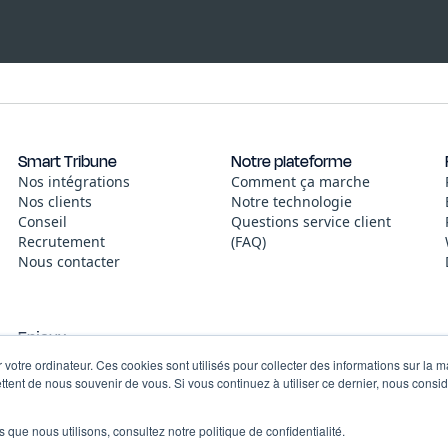
Smart Tribune
Notre plateforme
Nos intégrations
Comment ça marche
Nos clients
Notre technologie
Conseil
Questions service client
Recrutement
(FAQ)
Nous contacter
Enjeux
Centraliser les informations
 votre ordinateur. Ces cookies sont utilisés pour collecter des informations sur la 
et la connaissance
ttent de nous souvenir de vous. Si vous continuez à utiliser ce dernier, nous cons
Des réponses immédiates
et fiables, sans passer par
 que nous utilisons, consultez notre politique de confidentialité.
le service client