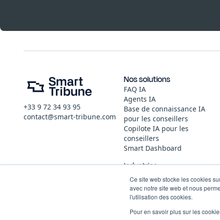
Nos solutions
FAQ IA
Agents IA
+33 9 72 34 93 95
Base de connaissance IA
contact@smart-tribune.com
pour les conseillers
Copilote IA pour les
conseillers
Smart Dashboard
Industries
Logistique
Ce site web stocke les cookies sur
Logiciel et applications
avec notre site web et nous perme
Télécommunications
l'utilisation des cookies.
Mobilité
Pour en savoir plus sur les cookies
Services publics