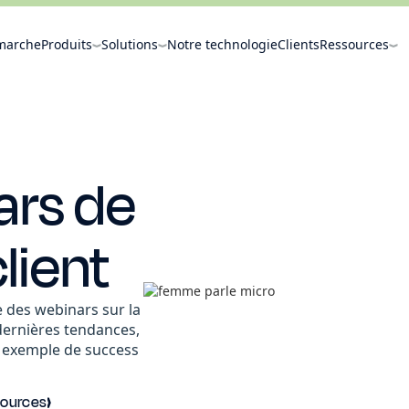
marche
Produits
Solutions
Notre technologie
Clients
Ressources
ars de
client
 des webinars sur la
: dernières tendances,
t exemple de success
sources