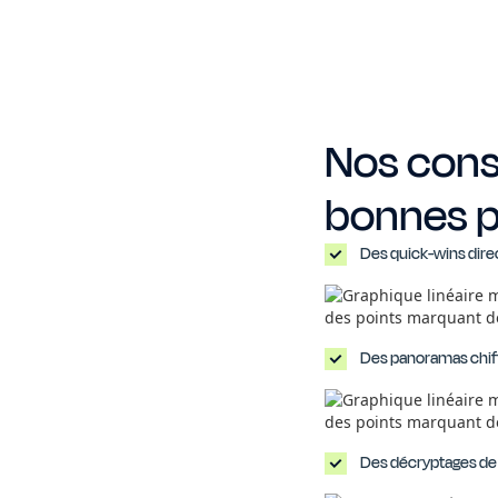
Nos conse
bonnes p
Des quick-wins dire
Des panoramas chiffré
Des décryptages de 