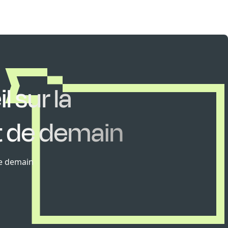
 sur la
nt de demain
de demain